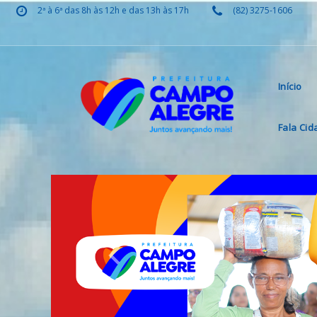
2ª à 6ª das 8h às 12h e das 13h às 17h
(82) 3275-1606
Início
Fala Ci
Previous