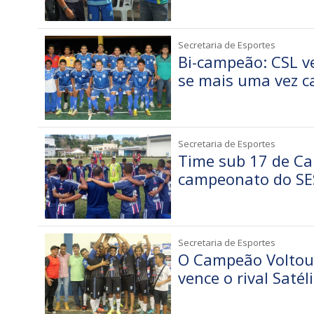
Secretaria de Esportes
Bi-campeão: CSL v
se mais uma vez c
Secretaria de Esportes
Time sub 17 de Ca
campeonato do SE
Secretaria de Esportes
O Campeão Voltou:
vence o rival Satél