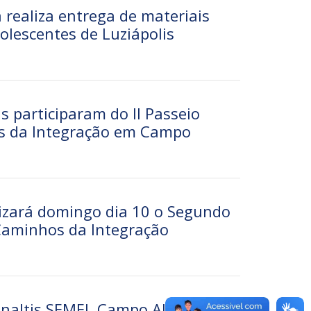
a realiza entrega de materiais
olescentes de Luziápolis
as participaram do II Passeio
os da Integração em Campo
izará domingo dia 10 o Segundo
 Caminhos da Integração
naltis SEMEL Campo Alegre