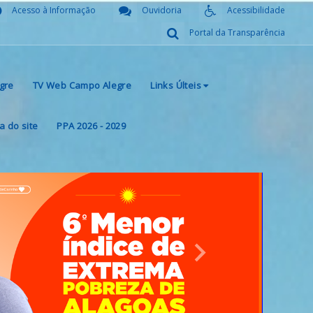
Acesso à Informação
Ouvidoria
Acessibilidade
Portal da Transparência
gre
TV Web Campo Alegre
Links Últeis
 do site
PPA 2026 - 2029
Next