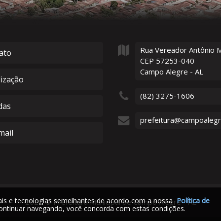
Rua Vereador Antônio 
ato
CEP 57253-040
Campo Alegre - AL
lização
(82) 3275-1606
das
prefeitura@campoalegre
ail
iais e tecnologias semelhantes de acordo com a nossa
Política de
2026
©
Prefeitura Municipal de Campo Alegre - AL
ontinuar navegando, você concorda com estas condições.