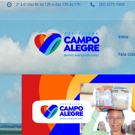
2ª à 6ª das 8h às 12h e das 13h às 17h
(82) 3275-1606
Início
Fala Ci
Previous