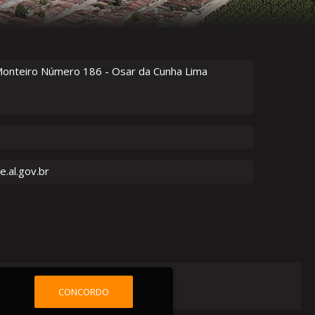
Monteiro Número
186
- Osar da Cunha Lima
.al.gov.br
CONCORDO