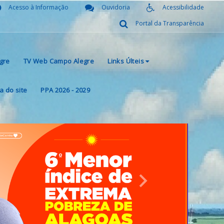
Acesso à Informação
Ouvidoria
Acessibilidade
Portal da Transparência
gre
TV Web Campo Alegre
Links Últeis
 do site
PPA 2026 - 2029
Next