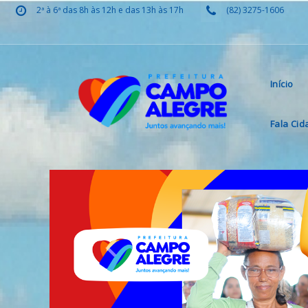
2ª à 6ª das 8h às 12h e das 13h às 17h
(82) 3275-1606
Início
Fala Ci
Previous