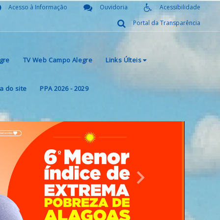
Acesso à Informação
Ouvidoria
Acessibilidade
Portal da Transparência
gre
TV Web Campo Alegre
Links Últeis
 do site
PPA 2026 - 2029
Next