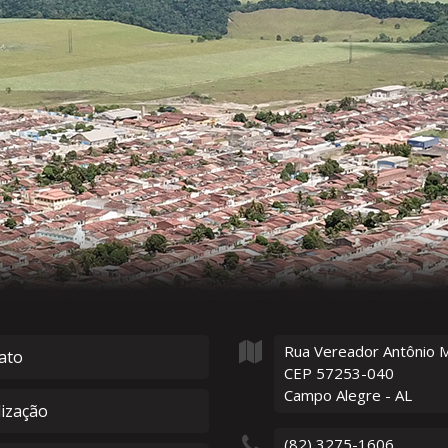
Rua Vereador Antônio 
ato
CEP 57253-040
Campo Alegre - AL
lização
(82) 3275-1606