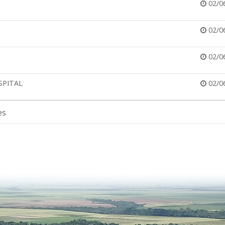
02/0
02/0
02/0
SPITAL
02/0
es