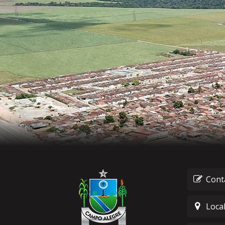
Cont
Loca