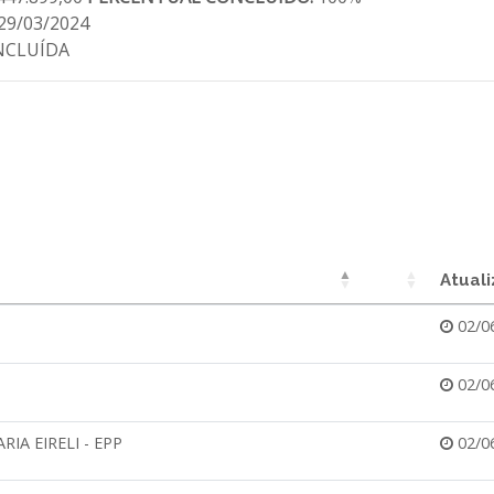
29/03/2024
CLUÍDA
Atual
02/0
02/0
A EIRELI - EPP
02/0