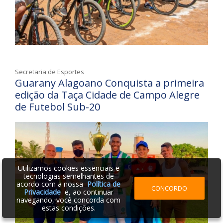
Secretaria de Esportes
Guarany Alagoano Conquista a primeira
edição da Taça Cidade de Campo Alegre
de Futebol Sub-20
Utilizamos cookies essenciais e
tecnologias semelhantes de
acordo com a nossa
Política de
CONCORDO
Privacidade
e, ao continuar
navegando, você concorda com
estas condições.