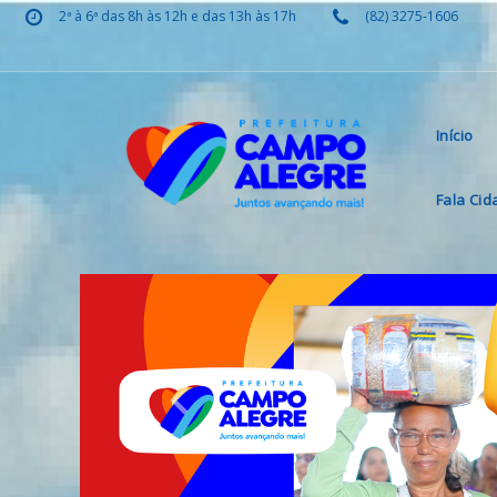
2ª à 6ª das 8h às 12h e das 13h às 17h
(82) 3275-1606
Início
Fala Ci
Previous