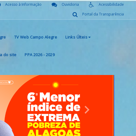
Acesso à Informação
Ouvidoria
Acessibilidade
Portal da Transparência
gre
TV Web Campo Alegre
Links Últeis
 do site
PPA 2026 - 2029
Next