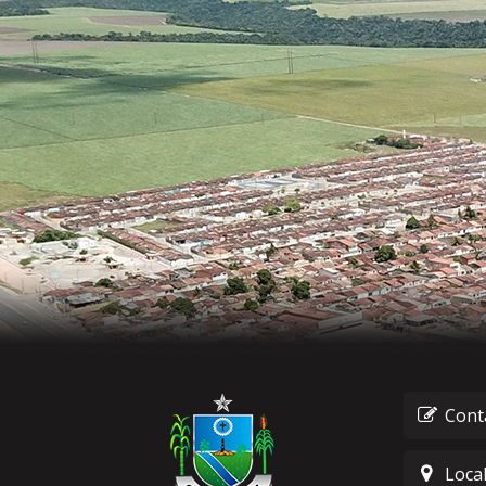
Cont
Loca