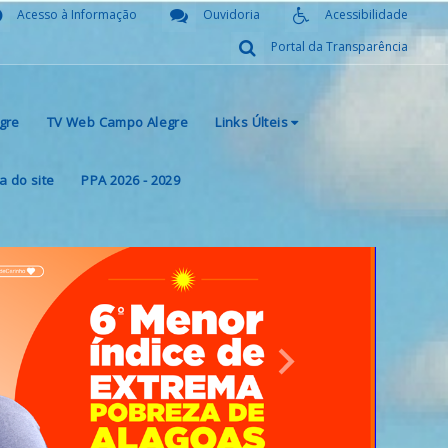
Acesso à Informação
Ouvidoria
Acessibilidade
Portal da Transparência
gre
TV Web Campo Alegre
Links Últeis
 do site
PPA 2026 - 2029
Next