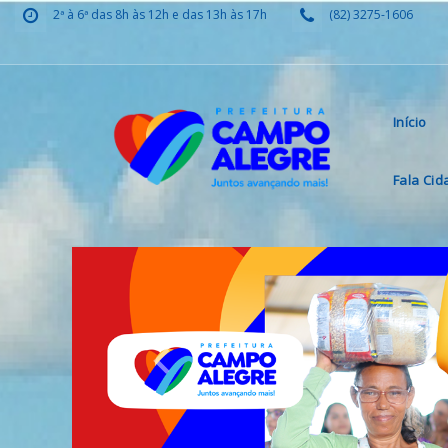
2ª à 6ª das 8h às 12h e das 13h às 17h
(82) 3275-1606
Início
Fala Ci
Previous