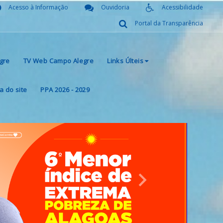
Acesso à Informação
Ouvidoria
Acessibilidade
Portal da Transparência
gre
TV Web Campo Alegre
Links Últeis
 do site
PPA 2026 - 2029
Next