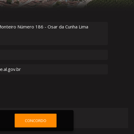
Monteiro Número
186
- Osar da Cunha Lima
.al.gov.br
CONCORDO