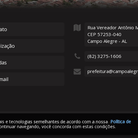
Rua Vereador Antônio 
ato
CEP 57253-040
Campo Alegre - AL
lização
(82) 3275-1606
das
prefeitura@campoalegre
ail
iais e tecnologias semelhantes de acordo com a nossa
Política de
2026
©
Prefeitura Municipal de Campo Alegre - AL
ontinuar navegando, você concorda com estas condições.