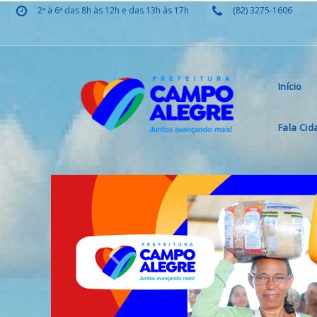
2ª à 6ª das 8h às 12h e das 13h às 17h
(82) 3275-1606
Início
Fala Ci
Previous