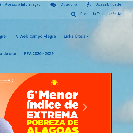
Acesso à Informação
Ouvidoria
Acessibilidade
Portal da Transparência
gre
TV Web Campo Alegre
Links Últeis
 do site
PPA 2026 - 2029
Next