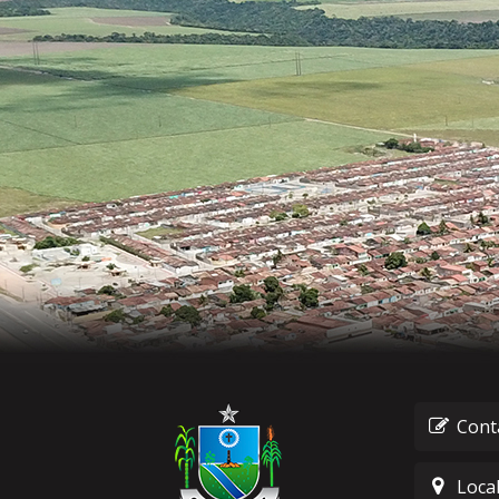
Cont
Loca