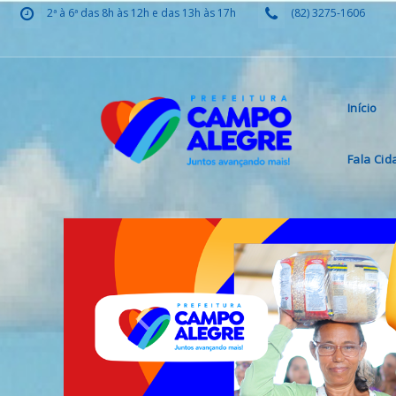
2ª à 6ª das 8h às 12h e das 13h às 17h
(82) 3275-1606
Início
Fala Ci
Previous