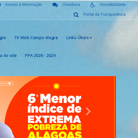
Acesso à Informação
Ouvidoria
Acessibilidade
Portal da Transparência
gre
TV Web Campo Alegre
Links Últeis
 do site
PPA 2026 - 2029
Next