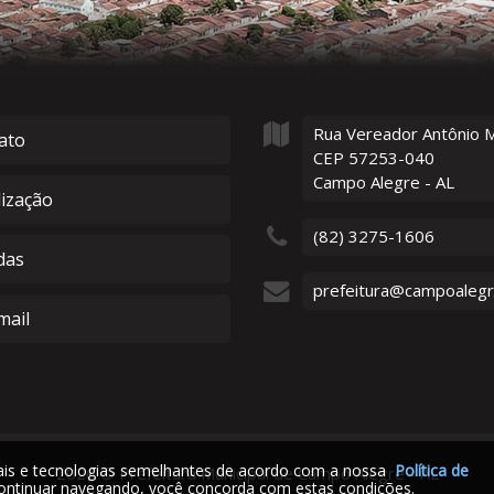
Rua Vereador Antônio 
ato
CEP 57253-040
Campo Alegre - AL
lização
(82) 3275-1606
das
prefeitura@campoalegre
ail
iais e tecnologias semelhantes de acordo com a nossa
Política de
2026
©
Prefeitura Municipal de Campo Alegre - AL
ontinuar navegando, você concorda com estas condições.