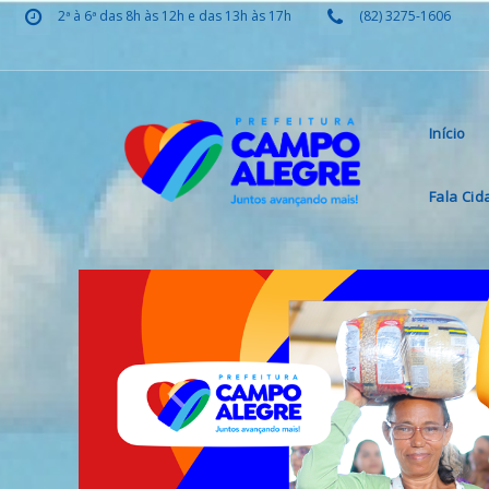
2ª à 6ª das 8h às 12h e das 13h às 17h
(82) 3275-1606
Início
Fala Ci
Previous