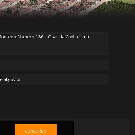
Monteiro Número
186
- Osar da Cunha Lima
.al.gov.br
CONCORDO