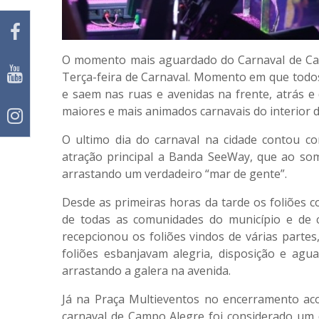
O momento mais aguardado do Carnaval de Camp
Terça-feira de Carnaval. Momento em que todos
e saem nas ruas e avenidas na frente, atrás e 
maiores e mais animados carnavais do interior 
O ultimo dia do carnaval na cidade contou c
atração principal a Banda SeeWay, que ao som
arrastando um verdadeiro “mar de gente”.
Desde as primeiras horas da tarde os foliões 
de todas as comunidades do município e de 
recepcionou os foliões vindos de várias parte
foliões esbanjavam alegria, disposição e ag
arrastando a galera na avenida.
Já na Praça Multieventos no encerramento a
carnaval de Campo Alegre foi considerado um 