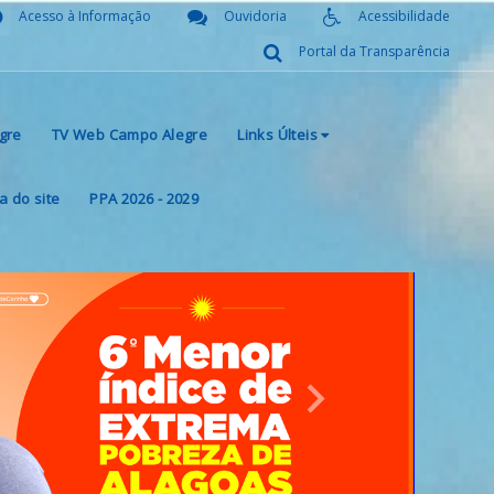
Acesso à Informação
Ouvidoria
Acessibilidade
Portal da Transparência
gre
TV Web Campo Alegre
Links Últeis
 do site
PPA 2026 - 2029
Next