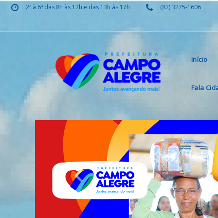
2ª à 6ª das 8h às 12h e das 13h às 17h
(82) 3275-1606
Início
Fala Ci
Previous