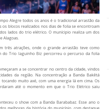
o Alegre todos os anos é o tradicional arrastão da
 os blocos realizados nos dias de folia se encontroam
dos lados do trio elétrico. O munícipio realiza um dos
de Alagoas.
om três atrações, onde o grande arrastão teve como
 do Trio Iaguinho Biz percorreu o percurso da folia
começaram a se concentrar no centro da cidade, vindos
cidades da região. Na concentração a Banda Bakêtá
s, tocando muito axé, com uma energia lá em cima. Os
uardaram até o momento em que o Trio Elétrico saiu
conteceu o show com a Banda Barababaz. Esse ano o
dos melhores da história do município, com destaque