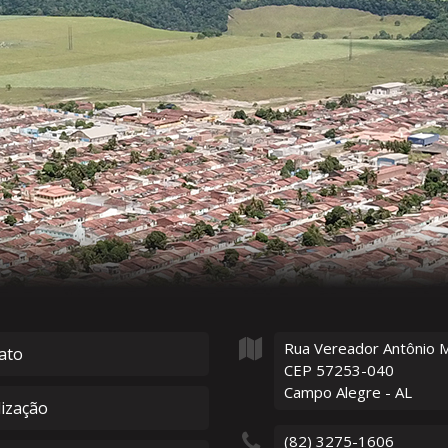
Rua Vereador Antônio 
ato
CEP 57253-040
Campo Alegre - AL
lização
(82) 3275-1606