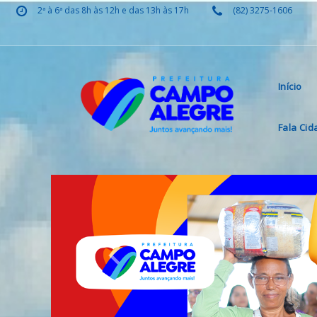
2ª à 6ª das 8h às 12h e das 13h às 17h
(82) 3275-1606
Início
Fala Ci
Previous