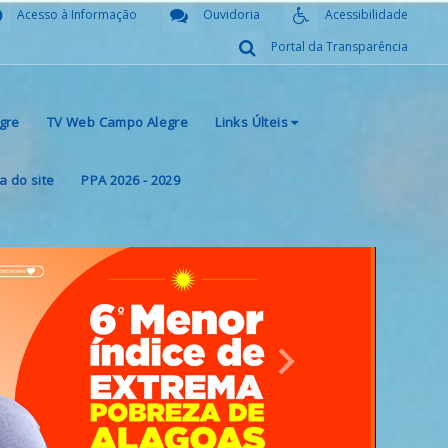
Acesso à Informação
Ouvidoria
Acessibilidade
Portal da Transparência
gre
TV Web Campo Alegre
Links Últeis
 do site
PPA 2026 - 2029
Next