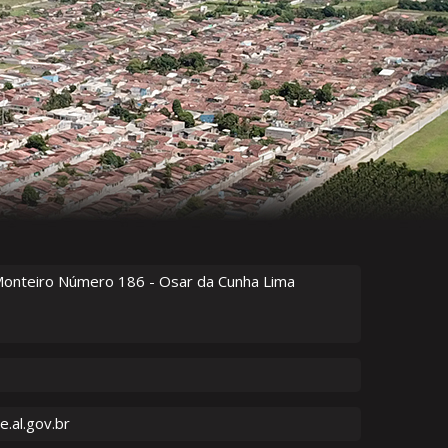
Monteiro Número
186
- Osar da Cunha Lima
.al.gov.br