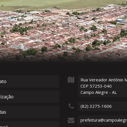
Rua Vereador Antônio 
ato
CEP 57253-040
Campo Alegre - AL
lização
(82) 3275-1606
das
prefeitura@campoalegre