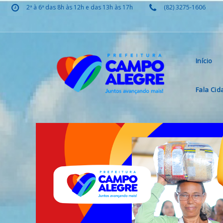
2ª à 6ª das 8h às 12h e das 13h às 17h
(82) 3275-1606
Início
Fala Ci
Previous