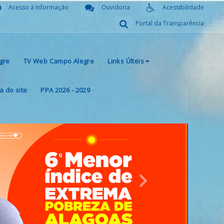
Acesso à Informação
Ouvidoria
Acessibilidade
Portal da Transparência
gre
TV Web Campo Alegre
Links Últeis
 do site
PPA 2026 - 2029
Next