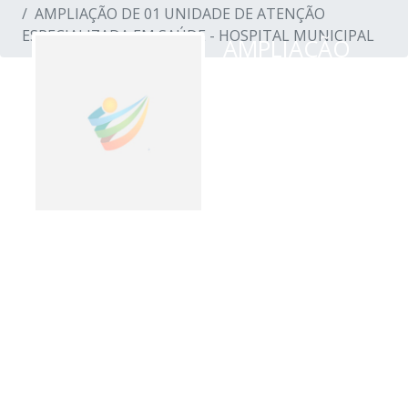
AMPLIAÇÃO DE 01 UNIDADE DE ATENÇÃO
ESPECIALIZADA EM SAÚDE - HOSPITAL MUNICIPAL
AMPLIAÇÃO
DE 01
UNIDADE DE
ATENÇÃO
ESPECIALIZADA EM SAÚDE -
HOSPITAL MUNICIPAL
ValorEstimado - R$ 447.899,00
ValorExecutado - R$ 375.938,00
Data Inicial - 11/04/2022
Data Final -
29/03/2024