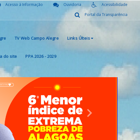
Acesso à Informação
Ouvidoria
Acessibilidade
Portal da Transparência
gre
TV Web Campo Alegre
Links Últeis
 do site
PPA 2026 - 2029
Next