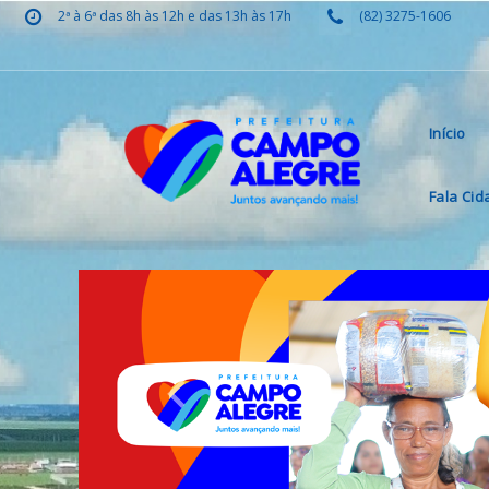
2ª à 6ª das 8h às 12h e das 13h às 17h
(82) 3275-1606
Início
Fala Ci
Previous