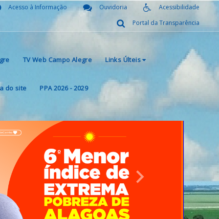
Acesso à Informação
Ouvidoria
Acessibilidade
Portal da Transparência
gre
TV Web Campo Alegre
Links Últeis
 do site
PPA 2026 - 2029
Next