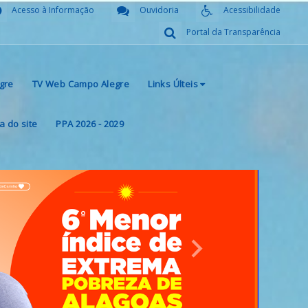
Acesso à Informação
Ouvidoria
Acessibilidade
Portal da Transparência
gre
TV Web Campo Alegre
Links Últeis
 do site
PPA 2026 - 2029
Next