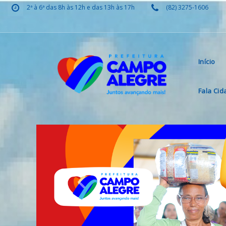
2ª à 6ª das 8h às 12h e das 13h às 17h
(82) 3275-1606
Início
Fala Ci
Previous