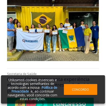
Secretaria de Saúde
Campo Alegre apresenta experiência
Utilizamos cookies essenciais e
tecnologias semelhantes de
exitosa no maior Congresso de Saúde
acordo com a nossa
Política de
CONCORDO
pública do Mundo
Privacidade
e, ao continuar
navegando, você concorda com
estas condições.