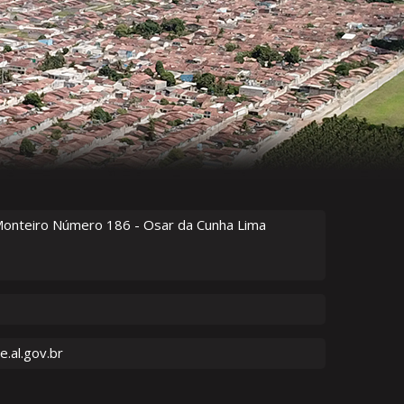
Monteiro Número
186
- Osar da Cunha Lima
.al.gov.br