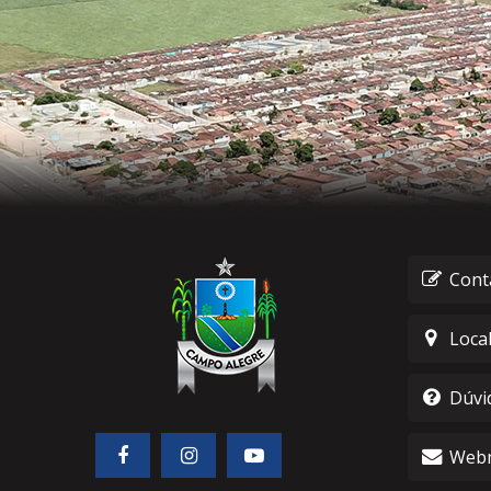
Cont
Loca
Dúvi
Webm