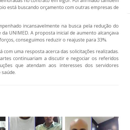
melhoradas no contrato em vigor. Foi afirmado também
ípio está buscando orçamento com outras empresas de
empenhado incansavelmente na busca pela redução do
e da UNIMED. A proposta inicial de aumento alcançava
forços, conseguimos reduzir o reajuste para 33%.
á com uma resposta acerca das solicitações realizadas.
tes continuariam a discutir e negociar os referidos
uções que atendam aos interesses dos servidores
e saúde.