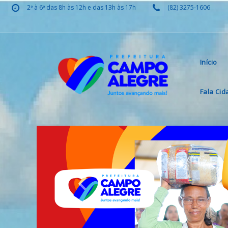
2ª à 6ª das 8h às 12h e das 13h às 17h
(82) 3275-1606
Início
Fala Ci
Previous