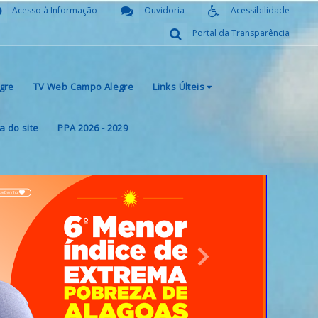
Acesso à Informação
Ouvidoria
Acessibilidade
Portal da Transparência
gre
TV Web Campo Alegre
Links Últeis
 do site
PPA 2026 - 2029
Next