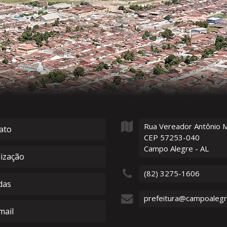
Rua Vereador Antônio 
ato
CEP 57253-040
Campo Alegre - AL
lização
(82) 3275-1606
das
prefeitura@campoalegre
ail