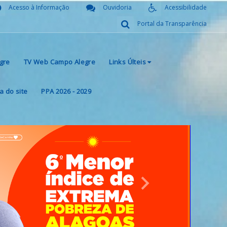
Acesso à Informação
Ouvidoria
Acessibilidade
Portal da Transparência
gre
TV Web Campo Alegre
Links Últeis
 do site
PPA 2026 - 2029
Next