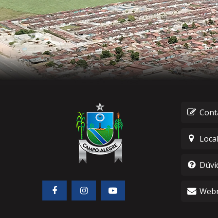
Cont
Loca
Dúvi
Webm