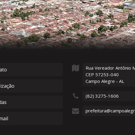
Rua Vereador Antônio 
ato
CEP 57253-040
Campo Alegre - AL
lização
(82) 3275-1606
das
prefeitura@campoalegre
ail