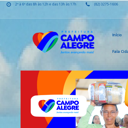
2ª à 6ª das 8h às 12h e das 13h às 17h
(82) 3275-1606
Início
Fala Ci
Previous