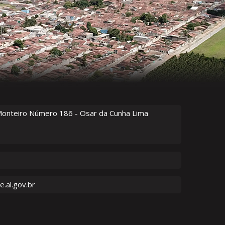
Monteiro Número
186
- Osar da Cunha Lima
.al.gov.br