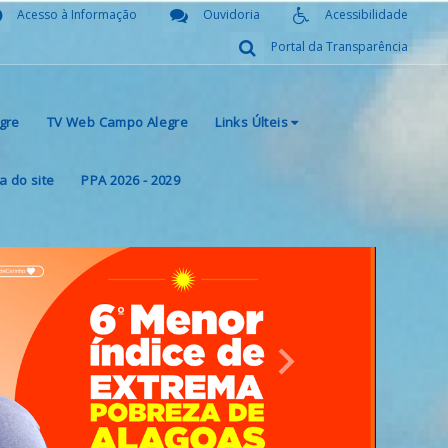
Acesso à Informação
Ouvidoria
Acessibilidade
Portal da Transparência
gre
TV Web Campo Alegre
Links Últeis
 do site
PPA 2026 - 2029
Next