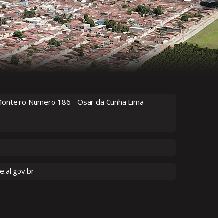
Monteiro Número
186
- Osar da Cunha Lima
.al.gov.br