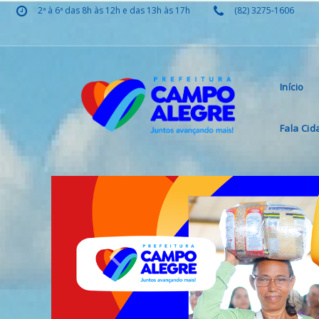
2ª à 6ª das 8h às 12h e das 13h às 17h
(82) 3275-1606
Início
Fala Ci
Previous