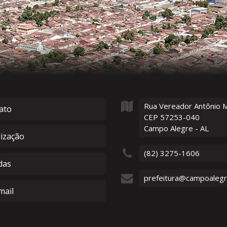
Rua Vereador Antônio 
ato
CEP 57253-040
Campo Alegre - AL
lização
(82) 3275-1606
das
prefeitura@campoalegre
ail