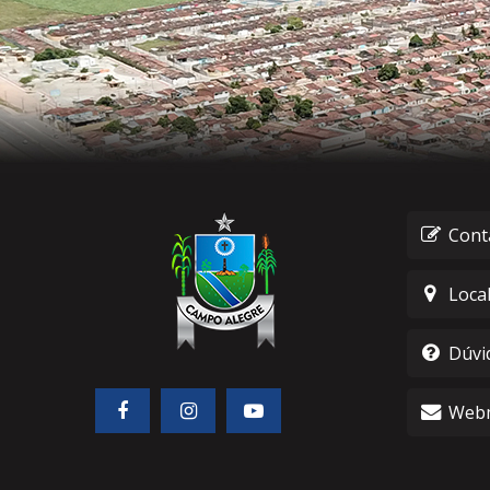
Cont
Loca
Dúvi
Webm