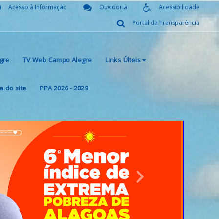
Acesso à Informação
Ouvidoria
Acessibilidade
Portal da Transparência
gre
TV Web Campo Alegre
Links Últeis
 do site
PPA 2026 - 2029
Next