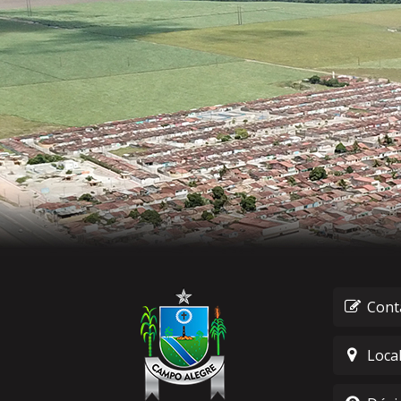
Cont
Loca