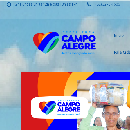
2ª à 6ª das 8h às 12h e das 13h às 17h
(82) 3275-1606
Início
Fala Ci
Previous