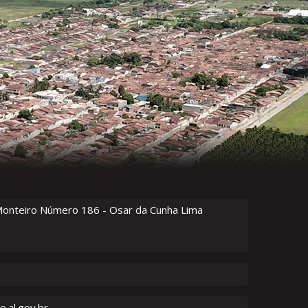
Monteiro Número
186
- Osar da Cunha Lima
.al.gov.br