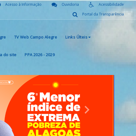
Acesso à Informação
Ouvidoria
Acessibilidade
Portal da Transparência
gre
TV Web Campo Alegre
Links Últeis
 do site
PPA 2026 - 2029
Next