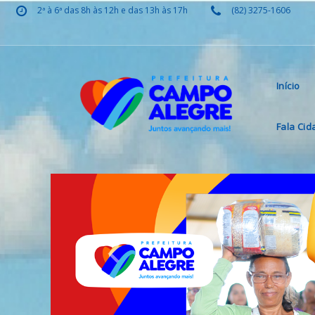
2ª à 6ª das 8h às 12h e das 13h às 17h
(82) 3275-1606
Início
Fala Ci
Previous