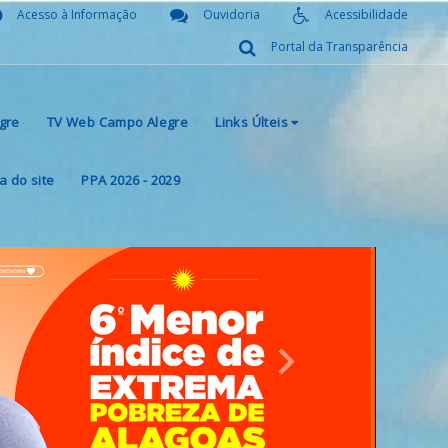
Acesso à Informação
Ouvidoria
Acessibilidade
Portal da Transparência
gre
TV Web Campo Alegre
Links Últeis
 do site
PPA 2026 - 2029
Next