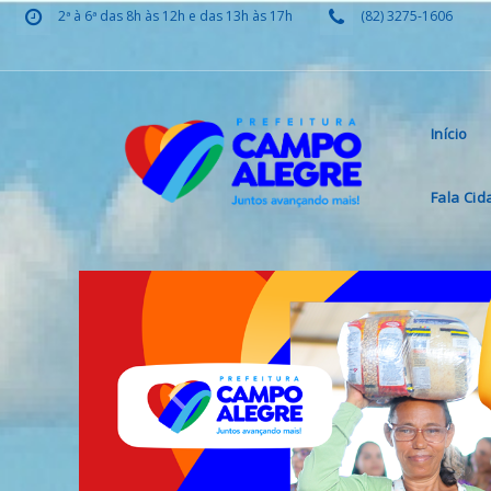
2ª à 6ª das 8h às 12h e das 13h às 17h
(82) 3275-1606
Início
Fala Ci
Previous