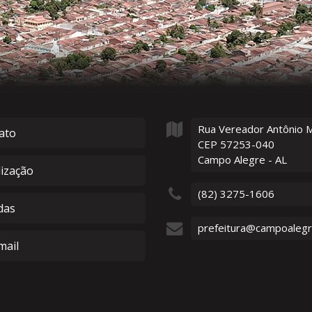
Rua Vereador Antônio 
ato
CEP 57253-040
Campo Alegre - AL
lização
(82) 3275-1606
das
prefeitura@campoalegre
ail