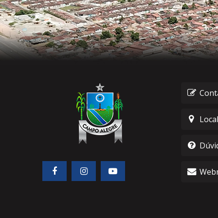
Cont
Loca
Dúvi
Webm