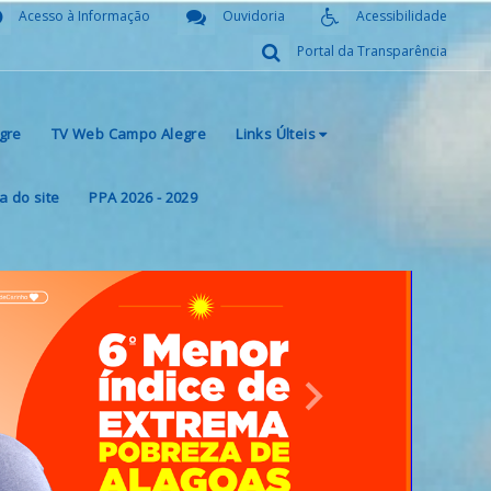
Acesso à Informação
Ouvidoria
Acessibilidade
Portal da Transparência
gre
TV Web Campo Alegre
Links Últeis
 do site
PPA 2026 - 2029
Next