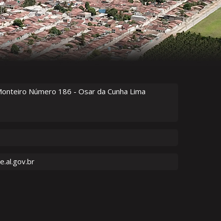
Monteiro Número
186
- Osar da Cunha Lima
.al.gov.br