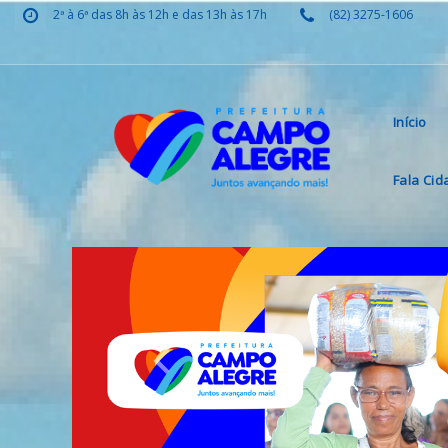
2ª à 6ª das 8h às 12h e das 13h às 17h
(82) 3275-1606
Início
Fala Ci
Previous