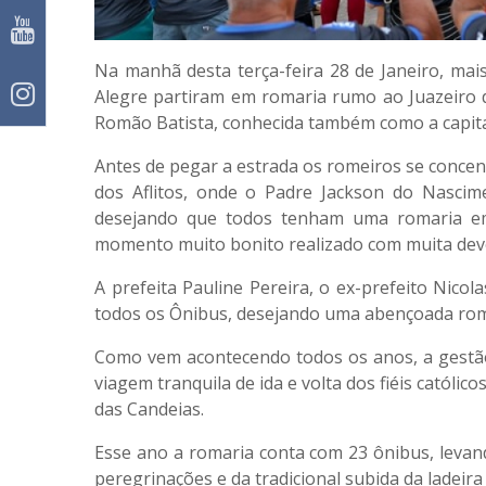
Na manhã desta terça-feira 28 de Janeiro, ma
Alegre partiram em romaria rumo ao Juazeiro d
Romão Batista, conhecida também como a capital
Antes de pegar a estrada os romeiros se conce
dos Aflitos, onde o Padre Jackson do Nascim
desejando que todos tenham uma romaria em
momento muito bonito realizado com muita dev
A prefeita Pauline Pereira, o ex-prefeito Nicol
todos os Ônibus, desejando uma abençoada rom
Como vem acontecendo todos os anos, a gestão
viagem tranquila de ida e volta dos fiéis católi
das Candeias.
Esse ano a romaria conta com 23 ônibus, levan
peregrinações e da tradicional subida da ladeira