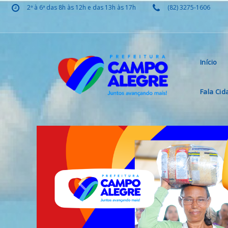
2ª à 6ª das 8h às 12h e das 13h às 17h
(82) 3275-1606
Início
Fala Ci
Previous