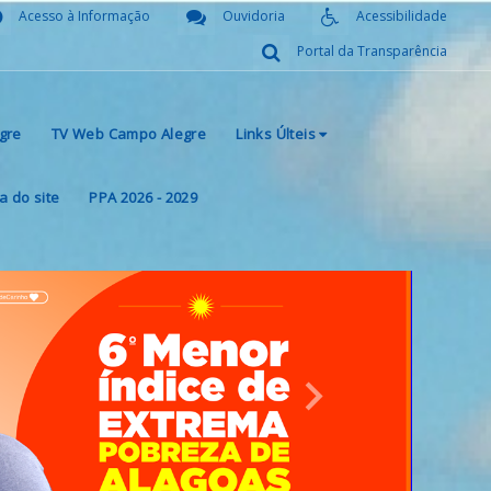
Acesso à Informação
Ouvidoria
Acessibilidade
Portal da Transparência
gre
TV Web Campo Alegre
Links Últeis
 do site
PPA 2026 - 2029
Next