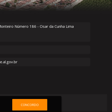
Monteiro Número
186
- Osar da Cunha Lima
.al.gov.br
CONCORDO