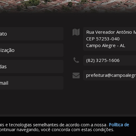
Rua Vereador Antônio 
ato
CEP 57253-040
Campo Alegre - AL
lização
(82) 3275-1606
das
prefeitura@campoalegre
ail
iais e tecnologias semelhantes de acordo com a nossa
Política de
2026
©
Prefeitura Municipal de Campo Alegre - AL
ontinuar navegando, você concorda com estas condições.