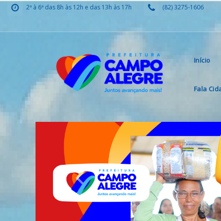
2ª à 6ª das 8h às 12h e das 13h às 17h
(82) 3275-1606
Início
Fala Ci
Previous