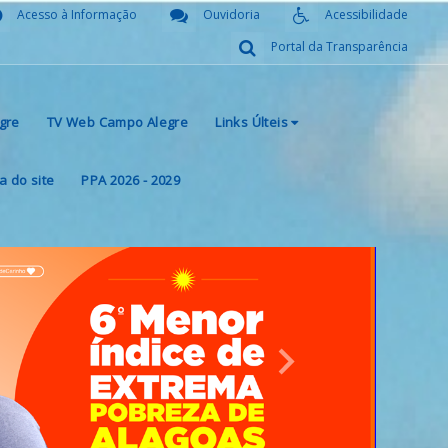
Acesso à Informação
Ouvidoria
Acessibilidade
Portal da Transparência
gre
TV Web Campo Alegre
Links Últeis
 do site
PPA 2026 - 2029
Next