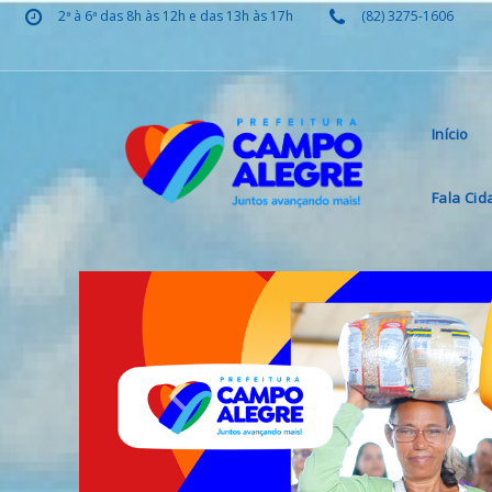
2ª à 6ª das 8h às 12h e das 13h às 17h
(82) 3275-1606
Início
Fala Ci
Previous