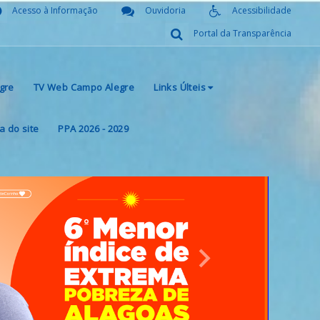
Acesso à Informação
Ouvidoria
Acessibilidade
Portal da Transparência
gre
TV Web Campo Alegre
Links Últeis
 do site
PPA 2026 - 2029
Next