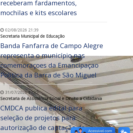
receberam fardamentos,
mochilas e kits escolares
02/08/2026 21:39
Secretaria Municipal de Educação
Banda Fanfarra de Campo Alegre
representa o município nas
comemoraçoes da Emancipaçao
Política da Barra de São Miguel
31/07/2026 17:02
Secretaria de Assistência Social e Direito a Cidadania
CMDCA publica edital para
seleção de projetos para
autorização de captação de