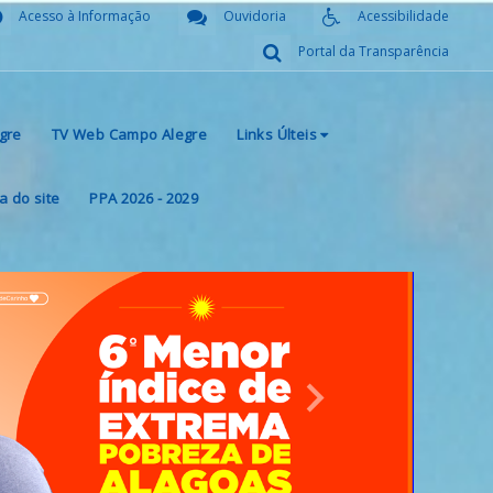
Acesso à Informação
Ouvidoria
Acessibilidade
Portal da Transparência
gre
TV Web Campo Alegre
Links Últeis
 do site
PPA 2026 - 2029
Next