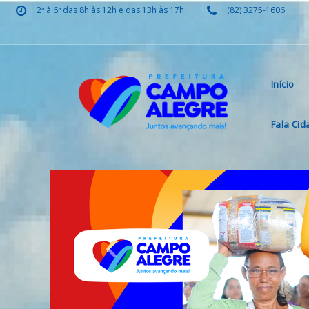
2ª à 6ª das 8h às 12h e das 13h às 17h
(82) 3275-1606
Início
Fala Ci
Previous