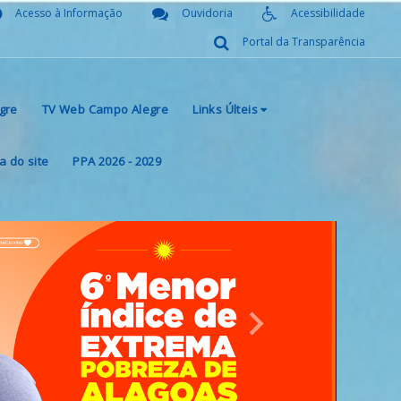
Acesso à Informação
Ouvidoria
Acessibilidade
Portal da Transparência
gre
TV Web Campo Alegre
Links Últeis
 do site
PPA 2026 - 2029
Next