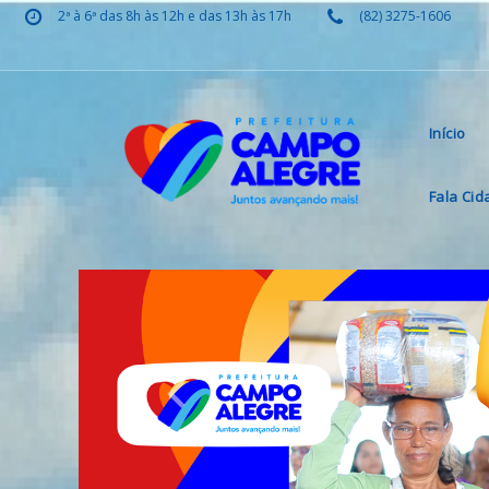
2ª à 6ª das 8h às 12h e das 13h às 17h
(82) 3275-1606
Início
Fala Ci
Previous