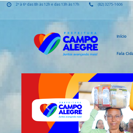
2ª à 6ª das 8h às 12h e das 13h às 17h
(82) 3275-1606
Início
Fala Ci
Previous