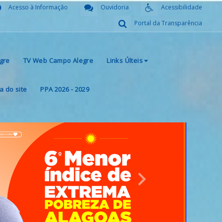
Acesso à Informação
Ouvidoria
Acessibilidade
Portal da Transparência
gre
TV Web Campo Alegre
Links Últeis
 do site
PPA 2026 - 2029
Next