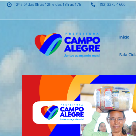
2ª à 6ª das 8h às 12h e das 13h às 17h
(82) 3275-1606
Início
Fala Ci
Previous