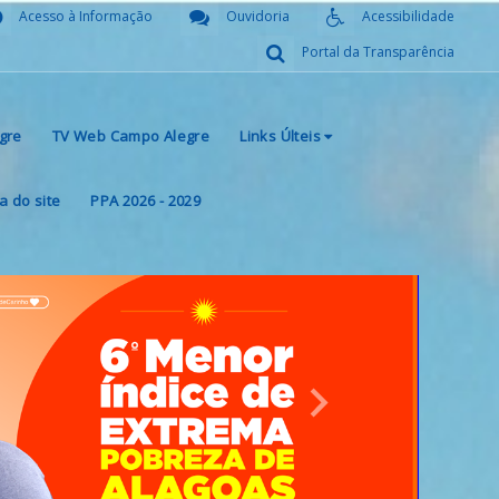
Acesso à Informação
Ouvidoria
Acessibilidade
Portal da Transparência
gre
TV Web Campo Alegre
Links Últeis
 do site
PPA 2026 - 2029
Next