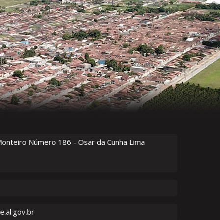
Monteiro Número
186
- Osar da Cunha Lima
.al.gov.br