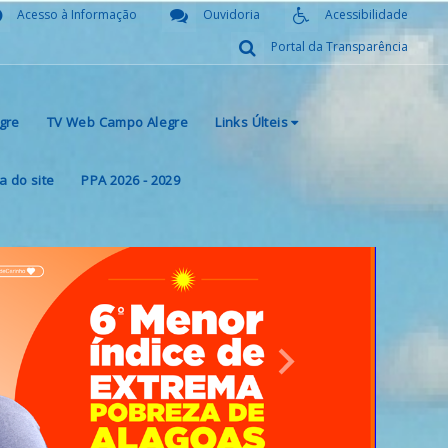
Acesso à Informação
Ouvidoria
Acessibilidade
Portal da Transparência
gre
TV Web Campo Alegre
Links Últeis
 do site
PPA 2026 - 2029
Next