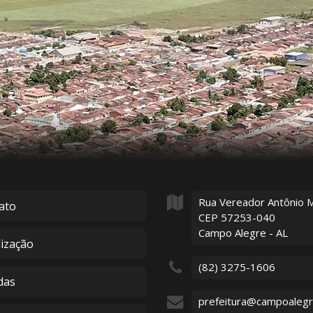
Rua Vereador Antônio 
ato
CEP 57253-040
Campo Alegre - AL
lização
(82) 3275-1606
das
prefeitura@campoalegre