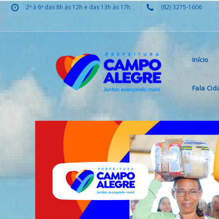
2ª à 6ª das 8h às 12h e das 13h às 17h
(82) 3275-1606
Início
Fala Ci
Previous