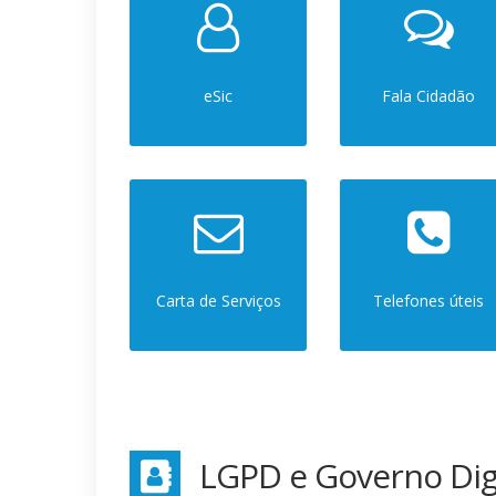
eSic
Fala Cidadão
Carta de Serviços
Telefones úteis
LGPD e Governo Digi