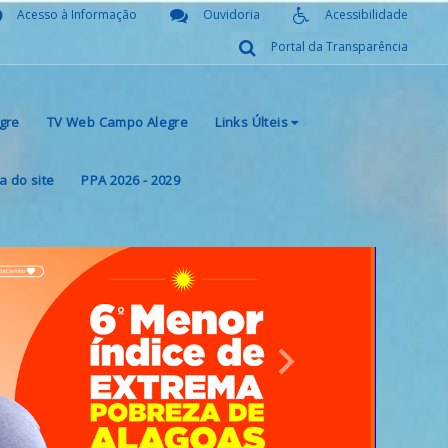
Acesso à Informação
Ouvidoria
Acessibilidade
Portal da Transparência
gre
TV Web Campo Alegre
Links Últeis
 do site
PPA 2026 - 2029
Next