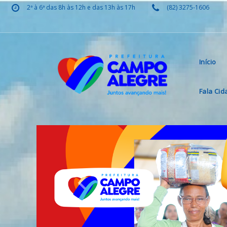
2ª à 6ª das 8h às 12h e das 13h às 17h
(82) 3275-1606
Início
Fala Ci
Previous