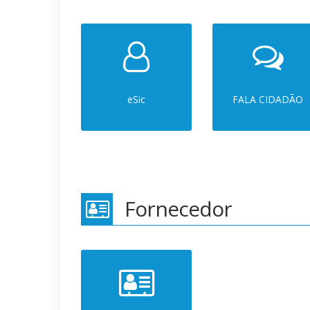
eSic
FALA CIDADÃO
Fornecedor