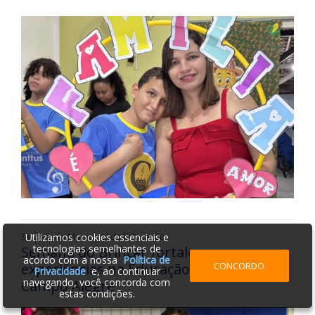
Secretaria Municipal de Educação
Utilizamos cookies essenciais e
tecnologias semelhantes de
Semana do Brincar fortalece
acordo com a nossa
Política de
CONCORDO
experiências na Educação Infantil de
Privacidade
e, ao continuar
navegando, você concorda com
Campo Alegre
estas condições.