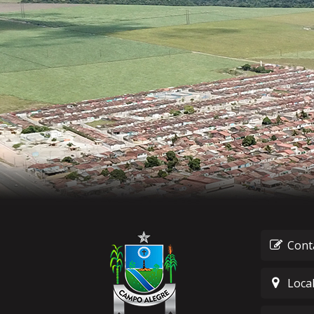
Cont
Loca