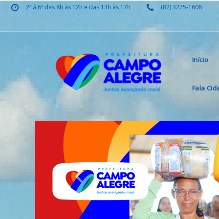
2ª à 6ª das 8h às 12h e das 13h às 17h
(82) 3275-1606
Início
Fala Ci
Previous