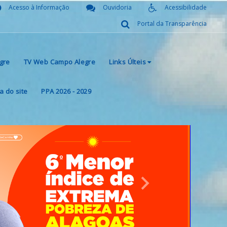
Acesso à Informação
Ouvidoria
Acessibilidade
Portal da Transparência
gre
TV Web Campo Alegre
Links Últeis
 do site
PPA 2026 - 2029
Next