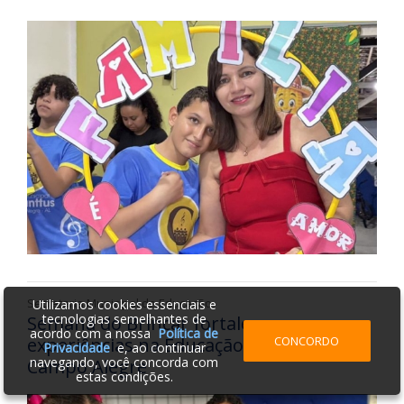
Secretaria Municipal de Educação
Utilizamos cookies essenciais e
tecnologias semelhantes de
Semana do Brincar fortalece
acordo com a nossa
Política de
CONCORDO
experiências na Educação Infantil de
Privacidade
e, ao continuar
navegando, você concorda com
Campo Alegre
estas condições.