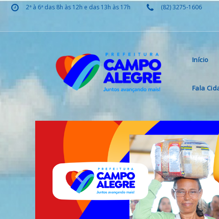
2ª à 6ª das 8h às 12h e das 13h às 17h
(82) 3275-1606
Início
Fala Ci
Previous