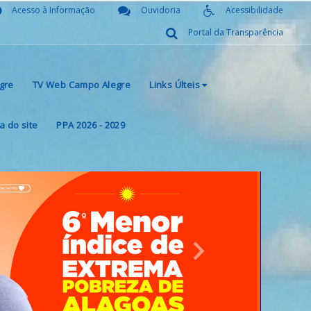
Acesso à Informação
Ouvidoria
Acessibilidade
Portal da Transparência
gre
TV Web Campo Alegre
Links Últeis
 do site
PPA 2026 - 2029
Next