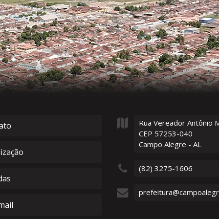
Rua Vereador Antônio 
ato
CEP 57253-040
Campo Alegre - AL
lização
(82) 3275-1606
das
prefeitura@campoalegre
ail