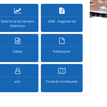
Nota Fiscal de Serviços
SAAE - Segunda Via
Radar da
Eletrônica
P
Editais
Publicações
Carta 
05/08/2026
 dá continuidade às entregas de
Novos mem
ntos para est...
Campo Al
eSic
Portal do Contribuinte