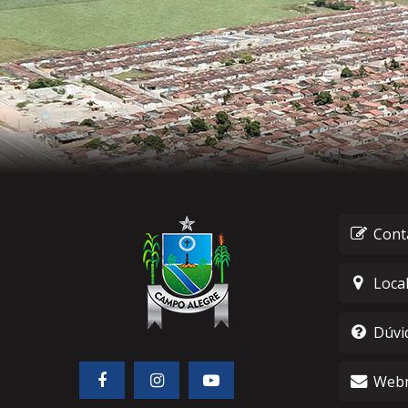
Cont
Loca
Dúvi
Webm