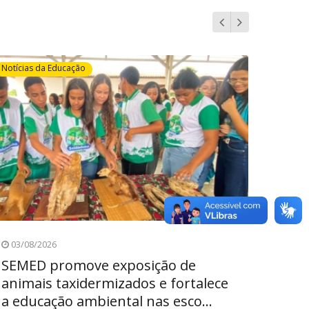
Notícias da Educação
Notícias
03/08/2026
03/08
SEMED promove exposição de
Aluno
animais taxidermizados e fortalece
ensi
a educação ambiental nas esco...
farda