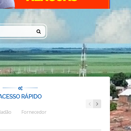
ACESSO RÁPIDO
dadão
Fornecedor
Secretaria Mun