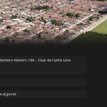
Monteiro Número
186
- Osar da Cunha Lima
.al.gov.br