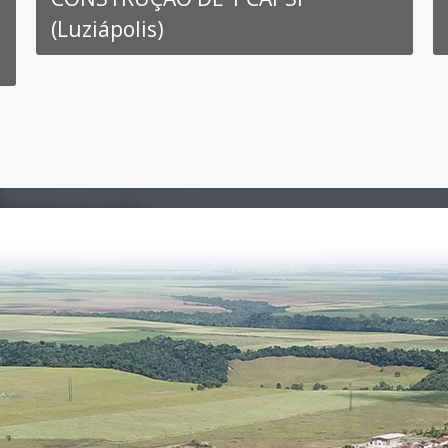
(Luziápolis)