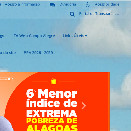
Acesso à Informação
Ouvidoria
Acessibilidade
Portal da Transparência
gre
TV Web Campo Alegre
Links Últeis
 do site
PPA 2026 - 2029
Next