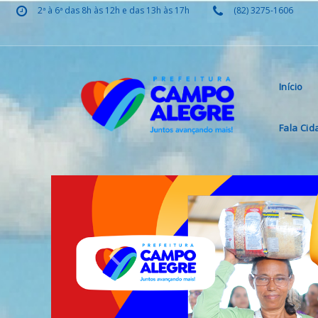
2ª à 6ª das 8h às 12h e das 13h às 17h
(82) 3275-1606
Início
Fala Ci
Previous