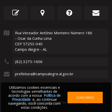
Rua Vereador Antônio Monteiro Número
186
- Osar da Cunha Lima
CEP 57253-040
Campo Alegre - AL
(82) 3275-1606
prefeitura@campoalegre.al.gov.br
Utilizamos cookies essenciais e
tecnologias semelhantes de
acordo com a nossa
Política de
CONCORDO
Privacidade
e, ao continuar
2026
©
Prefeitura Municipal de Campo Alegre - AL
navegando, você concorda com
estas condições.