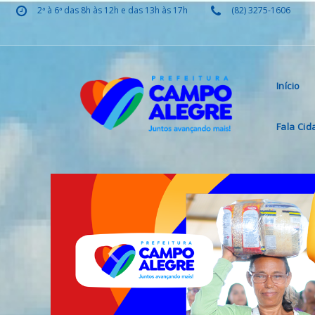
2ª à 6ª das 8h às 12h e das 13h às 17h
(82) 3275-1606
Início
Fala Ci
Previous