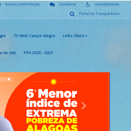
Acesso à Informação
Ouvidoria
Acessibilidade
Portal da Transparência
gre
TV Web Campo Alegre
Links Últeis
 do site
PPA 2026 - 2029
Next