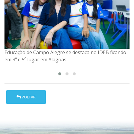
Educação de Campo Alegre se destaca no IDEB ficando
Secretaria de Educação dá continuidade às entregas de
em 3º e 5º lugar em Alagoas
kits escolares e fardamentos para est...
VOLTAR