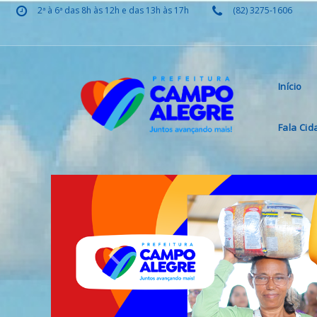
2ª à 6ª das 8h às 12h e das 13h às 17h
(82) 3275-1606
Início
Fala Ci
Previous