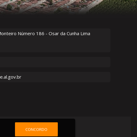
Monteiro Número
186
- Osar da Cunha Lima
.al.gov.br
CONCORDO