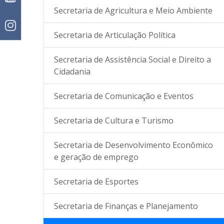
Secretaria de Agricultura e Meio Ambiente
Secretaria de Articulação Política
Secretaria de Assistência Social e Direito a
Cidadania
 Educação
Novos membros do
Educação de Campo
de às
Conselho Municipal de
Alegre se destaca no
Secretaria de Comunicação e Eventos
its
Habitação de Campo
IDEB ficando em 3º e 
Alegre são
lugar em Alagoas
Secretaria de Cultura e Turismo
ra est...
empossados
Secretaria de Desenvolvimento Econômico
e geração de emprego
Secretaria de Esportes
Secretaria de Finanças e Planejamento