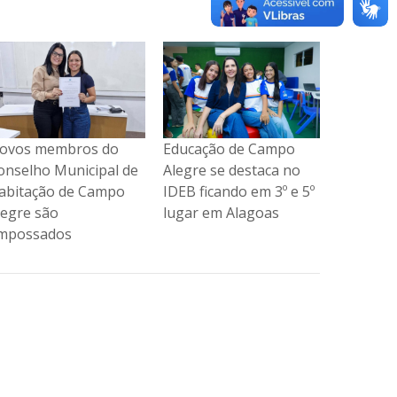
ducação de Campo
Secretaria de Educação
Novos m
legre se destaca no
dá continuidade às
Conselho
DEB ficando em 3º e 5º
entregas de kits
Habitaç
ugar em Alagoas
escolares e
Alegre s
fardamentos para est...
empossa