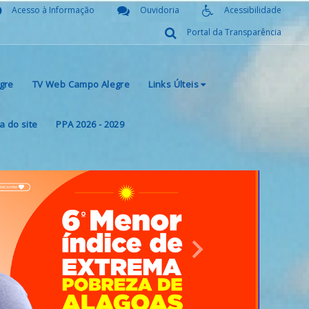
Acesso à Informação
Ouvidoria
Acessibilidade
Portal da Transparência
gre
TV Web Campo Alegre
Links Últeis
 do site
PPA 2026 - 2029
Next