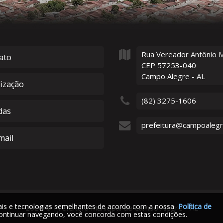
Rua Vereador Antônio 
ato
CEP 57253-040
Campo Alegre - AL
lização
(82) 3275-1606
das
prefeitura@campoalegre
ail
iais e tecnologias semelhantes de acordo com a nossa
Política de
2026
©
Prefeitura Municipal de Campo Alegre - AL
ontinuar navegando, você concorda com estas condições.