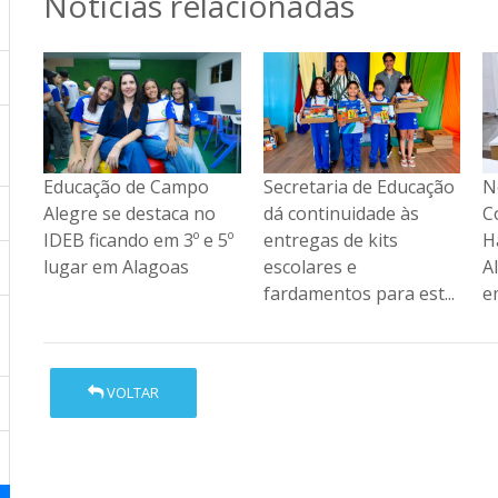
Notícias relacionadas
Secretaria de Educação
Novos membros do
E
dá continuidade às
Conselho Municipal de
A
5º
entregas de kits
Habitação de Campo
I
escolares e
Alegre são
l
fardamentos para est...
empossados
VOLTAR