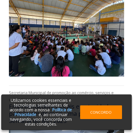
Secretaria Municipal de promoção ao comércio, serviços e
inovações
Utilizamos cookies essenciais e
tecnologias semelhantes de
Empreendedores locais e autoridades
acordo com a nossa
Política de
CONCORDO
participam de mais uma palestra na
Privacidade
e, ao continuar
navegando, você concorda com
Semana do MEI 2025
estas condições.